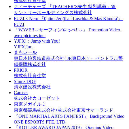
株式会社資生堂
ティーチャーズ 『TEACHER’S先生 特別講義』篇
サントリーホールディングス株式会社
FUZI × Neru 『0ptimi2er (feat. Luschka & Mas Kimura)』
FUZI
『WAVE!!～サーフィンやっぺ!!～』 Promotion Video
avex pictures inc.
YJFX!：Jump with You!
YJFX,Inc.
まもレール
東日本旅客鉄道株式会社( JR東日本 ) ・ セントラル警
備保障株式会社
PRIOR
株式会社資生堂
Shimz DDE
清水建設株式会社
Caroset
株式会社カローゼット
東京メガイルミ
東京都競馬株式会社+株式会社東京サマーランド
『ONE MARTIAL ARTS FANFEST』 Background Video
ONE ESPORTS PTE. LTD.
『KOTLER AWARD JAPAN2019』 Opening Video