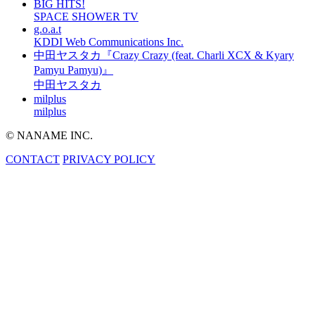
BIG HITS!
SPACE SHOWER TV
g.o.a.t
KDDI Web Communications Inc.
中田ヤスタカ『Crazy Crazy (feat. Charli XCX & Kyary
Pamyu Pamyu)』
中田ヤスタカ
milplus
milplus
© NANAME INC.
CONTACT
PRIVACY POLICY