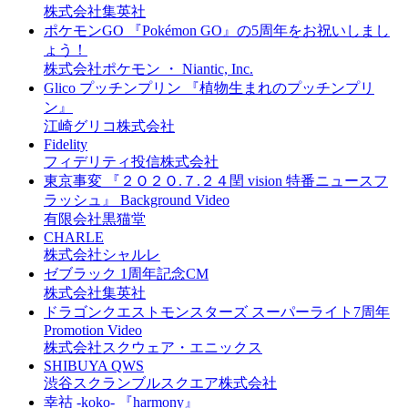
株式会社集英社
ポケモンGO 『Pokémon GO』の5周年をお祝いしまし
ょう！
株式会社ポケモン ・ Niantic, Inc.
Glico プッチンプリン 『植物生まれのプッチンプリ
ン』
江崎グリコ株式会社
Fidelity
フィデリティ投信株式会社
東京事変 『２Ｏ２Ｏ.７.２４閏 vision 特番ニュースフ
ラッシュ』 Background Video
有限会社黒猫堂
CHARLE
株式会社シャルレ
ゼブラック 1周年記念CM
株式会社集英社
ドラゴンクエストモンスターズ スーパーライト7周年
Promotion Video
株式会社スクウェア・エニックス
SHIBUYA QWS
渋谷スクランブルスクエア株式会社
幸祜 -koko- 『harmony』