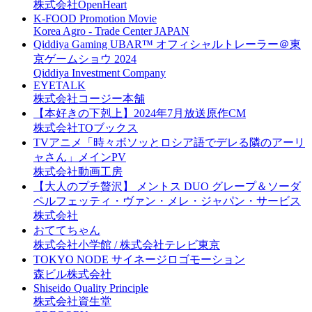
株式会社OpenHeart
K-FOOD Promotion Movie
Korea Agro - Trade Center JAPAN
Qiddiya Gaming UBAR™️ オフィシャルトレーラー＠東
京ゲームショウ 2024
Qiddiya Investment Company‎
EYETALK
株式会社コージー本舗
【本好きの下剋上】2024年7月放送原作CM
株式会社TOブックス
TVアニメ「時々ボソッとロシア語でデレる隣のアーリ
ャさん」メインPV
株式会社動画工房
【大人のプチ贅沢】 メントス DUO グレープ＆ソーダ
ペルフェッティ・ヴァン・メレ・ジャパン・サービス
株式会社
おててちゃん
株式会社小学館 / 株式会社テレビ東京
TOKYO NODE サイネージロゴモーション
森ビル株式会社
Shiseido Quality Principle
株式会社資生堂