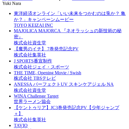
Yuki Nara
東洋経済オンライン「いい未来をつかむのは兎か？ 亀
か？」キャンペーンムービー
TOYO KEIZAI INC
MAJOLICA MAJORCA 『ネオラッシュの新技術の秘
密』
株式会社資生堂
【魔男のイチ】 7巻発売記念PV
株式会社集英社
J SPORTS番宣制作
株式会社ジェイ・スポーツ
THE TIME, Opening Movie / Swish
株式会社 TBSテレビ
ANESSA パーフェクトUV スキンケアジェル NA
株式会社資生堂
WINA Challenge Target
世界ラーメン協会
【ケントゥリア】JC3巻発売記念PV【少年ジャンプ
＋】
株式会社集英社
TAVIO