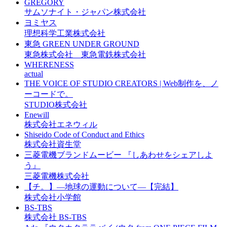
GREGORY
サムソナイト・ジャパン株式会社
ヨミヤス
理想科学工業株式会社
東急 GREEN UNDER GROUND
東急株式会社 東急電鉄株式会社
WHERENESS
actual
THE VOICE OF STUDIO CREATORS | Web制作を、ノ
ーコードで。
STUDIO株式会社
Enewill
株式会社エネウィル
Shiseido Code of Conduct and Ethics
株式会社資生堂
三菱電機ブランドムービー 『しあわせをシェアしよ
う』
三菱電機株式会社
【チ。】―地球の運動について―【完結】
株式会社小学館
BS-TBS
株式会社 BS-TBS