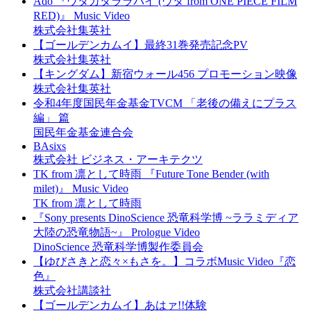
Ado 『ウタカタララバイ (ウタ from ONE PIECE FILM
RED)』 Music Video
株式会社集英社
【ゴールデンカムイ】最終31巻発売記念PV
株式会社集英社
【キングダム】新宿ウォール456 プロモーション映像
株式会社集英社
令和4年度国民年金基金TVCM 「老後の備えにプラス
編」 篇
国民年金基金連合会
BAsixs
株式会社 ビジネス・アーキテクツ
TK from 凛として時雨 『Future Tone Bender (with
milet)』 Music Video
TK from 凛として時雨
『Sony presents DinoScience 恐竜科学博 ~ララミディア
大陸の恐竜物語~』 Prologue Video
DinoScience 恐竜科学博製作委員会
【ゆびさきと恋々×もさを。】コラボMusic Video『恋
色』
株式会社講談社
【ゴールデンカムイ】あはァ!!体験