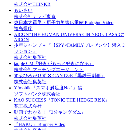
株式会社THINKR
もいもい
株式会社テレビ東京
東日本大震災・原子力災害伝承館 Prologue Video
福島県庁
AICON”THE HUMAN UNIVERSE IN NEO CLASSIC”
AICON
少年ジャンプ＋『【SPY×FAMILYプレゼンツ】潜入ミ
ッション』
株式会社集英社
tapple CM『好きがもっと好きになる』
株式会社マッチングエージェント
すゑひろがりず ✕ GANTZ:E『黒鉄玉劇画』
株式会社集英社
Y!mobile『スマホ満足度No.1』編
ソフトバンク株式会社
KAO SUCCESS『TONIC THE HEDGE RISK』
花王株式会社
動画でわかる！『3分キングダム』
株式会社集英社
『HAKU』 Bumper Video